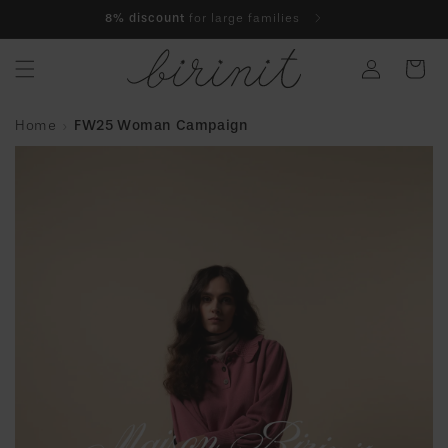
Skip to
5% discount
on your first purchase
content
Log
Cart
in
Home
FW25 Woman Campaign